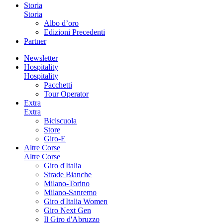
Storia
Storia
Albo d’oro
Edizioni Precedenti
Partner
Newsletter
Hospitality
Hospitality
Pacchetti
Tour Operator
Extra
Extra
Biciscuola
Store
Giro-E
Altre Corse
Altre Corse
Giro d'Italia
Strade Bianche
Milano-Torino
Milano-Sanremo
Giro d'Italia Women
Giro Next Gen
Il Giro d'Abruzzo