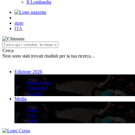
Il Lombardia
store
ITA
Cerca
Non sono stati trovati risultati per la tua ricerca...
Edizione 2026
Edizione 2026
Recap Corsa
Classifiche
Squadre
Media
Media
News
Foto
Video