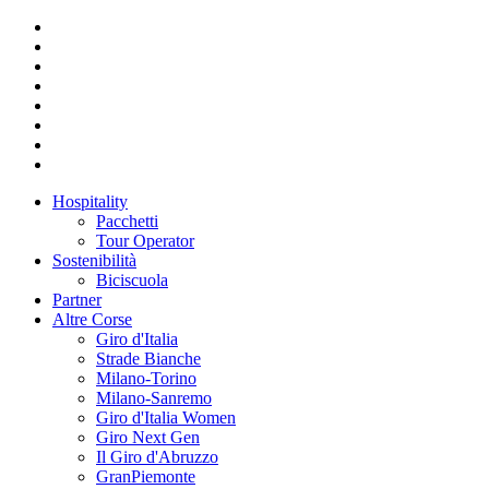
Hospitality
Pacchetti
Tour Operator
Sostenibilità
Biciscuola
Partner
Altre Corse
Giro d'Italia
Strade Bianche
Milano-Torino
Milano-Sanremo
Giro d'Italia Women
Giro Next Gen
Il Giro d'Abruzzo
GranPiemonte