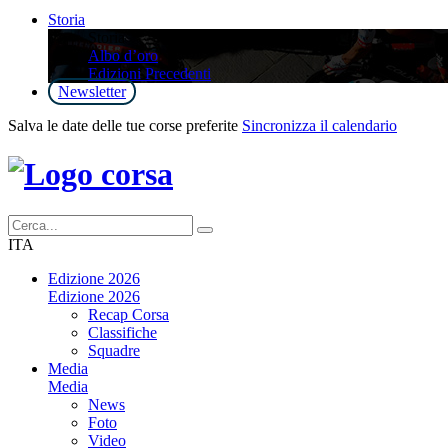
Storia
Storia
Albo d’oro
Edizioni Precedenti
Newsletter
Salva le date delle tue corse preferite
Sincronizza il calendario
ITA
Edizione 2026
Edizione 2026
Recap Corsa
Classifiche
Squadre
Media
Media
News
Foto
Video