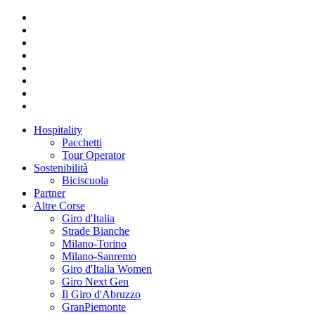
Hospitality
Pacchetti
Tour Operator
Sostenibilità
Biciscuola
Partner
Altre Corse
Giro d'Italia
Strade Bianche
Milano-Torino
Milano-Sanremo
Giro d'Italia Women
Giro Next Gen
Il Giro d'Abruzzo
GranPiemonte