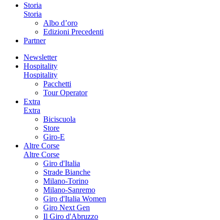
Storia
Storia
Albo d’oro
Edizioni Precedenti
Partner
Newsletter
Hospitality
Hospitality
Pacchetti
Tour Operator
Extra
Extra
Biciscuola
Store
Giro-E
Altre Corse
Altre Corse
Giro d'Italia
Strade Bianche
Milano-Torino
Milano-Sanremo
Giro d'Italia Women
Giro Next Gen
Il Giro d'Abruzzo