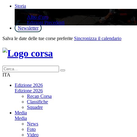
Storia
Storia
Albo d’oro
Edizioni Precedenti
Newsletter
Salva le date delle tue corse preferite
Sincronizza il calendario
ITA
Edizione 2026
Edizione 2026
Recap Corsa
Classifiche
Squadre
Media
Media
News
Foto
Video