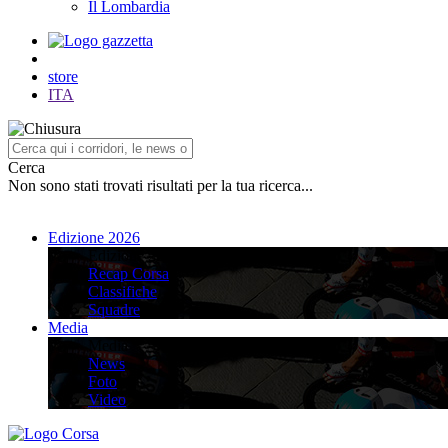
Il Lombardia
store
ITA
Cerca
Non sono stati trovati risultati per la tua ricerca...
Edizione 2026
Edizione 2026
Recap Corsa
Classifiche
Squadre
Media
Media
News
Foto
Video