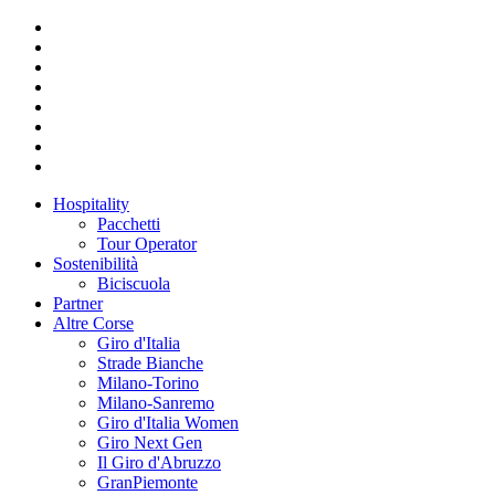
Hospitality
Pacchetti
Tour Operator
Sostenibilità
Biciscuola
Partner
Altre Corse
Giro d'Italia
Strade Bianche
Milano-Torino
Milano-Sanremo
Giro d'Italia Women
Giro Next Gen
Il Giro d'Abruzzo
GranPiemonte