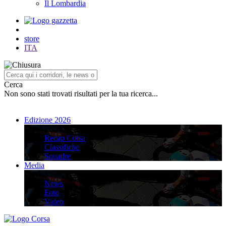
Il Lombardia
store
ITA
Cerca
Non sono stati trovati risultati per la tua ricerca...
Edizione 2026
Edizione 2026
Recap Corsa
Classifiche
Squadre
Media
Media
News
Foto
Video