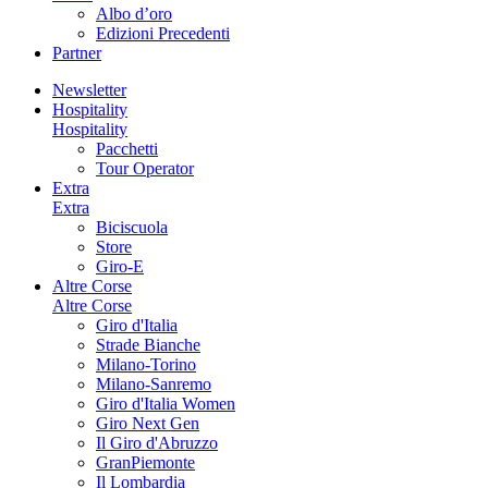
Albo d’oro
Edizioni Precedenti
Partner
Newsletter
Hospitality
Hospitality
Pacchetti
Tour Operator
Extra
Extra
Biciscuola
Store
Giro-E
Altre Corse
Altre Corse
Giro d'Italia
Strade Bianche
Milano-Torino
Milano-Sanremo
Giro d'Italia Women
Giro Next Gen
Il Giro d'Abruzzo
GranPiemonte
Il Lombardia