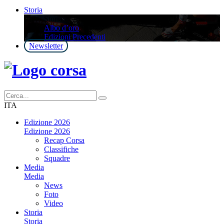
Storia
Storia
Albo d’oro
Edizioni Precedenti
Newsletter
ITA
Edizione 2026
Edizione 2026
Recap Corsa
Classifiche
Squadre
Media
Media
News
Foto
Video
Storia
Storia