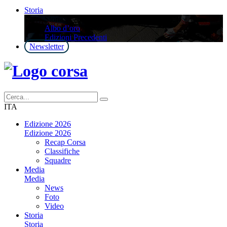
Storia
Storia
Albo d’oro
Edizioni Precedenti
Newsletter
ITA
Edizione 2026
Edizione 2026
Recap Corsa
Classifiche
Squadre
Media
Media
News
Foto
Video
Storia
Storia