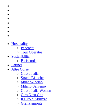
Hospitality
Pacchetti
Tour Operator
Sostenibilità
Biciscuola
Partner
Altre Corse
Giro d'Italia
Strade Bianche
Milano-Torino
Milano-Sanremo
Giro d'Italia Women
Giro Next Gen
Il Giro d'Abruzzo
GranPiemonte