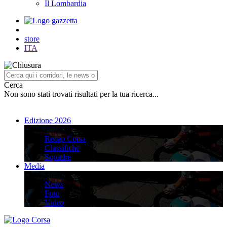
Il Lombardia
store
ITA
Cerca
Non sono stati trovati risultati per la tua ricerca...
Edizione 2026
Edizione 2026
Recap Corsa
Classifiche
Squadre
Media
Media
News
Foto
Video