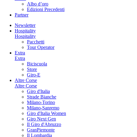
Albo d’oro
Edizioni Precedenti
Partner
Newsletter
Hospitality
Hospitality
Pacchetti
Tour Operator
Extra
Extra
Biciscuola
Store
Giro-E
Altre Corse
Altre Corse
Giro d'Italia
Strade Bianche
Milano-Torino
Milano-Sanremo
Giro d'Italia Women
Giro Next Gen
Il Giro d'Abruzzo
GranPiemonte
Il Lombardia