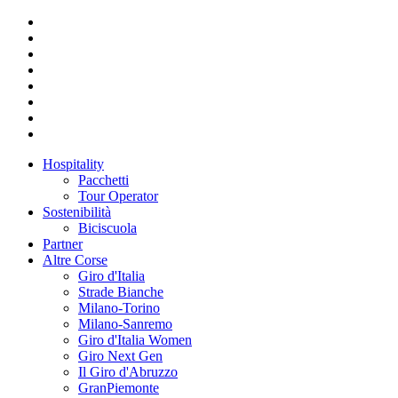
Hospitality
Pacchetti
Tour Operator
Sostenibilità
Biciscuola
Partner
Altre Corse
Giro d'Italia
Strade Bianche
Milano-Torino
Milano-Sanremo
Giro d'Italia Women
Giro Next Gen
Il Giro d'Abruzzo
GranPiemonte