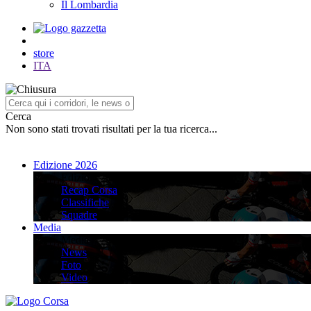
Il Lombardia
store
ITA
Cerca
Non sono stati trovati risultati per la tua ricerca...
Edizione 2026
Edizione 2026
Recap Corsa
Classifiche
Squadre
Media
Media
News
Foto
Video