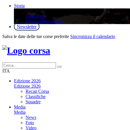
Storia
Storia
Albo d’oro
Edizioni Precedenti
Newsletter
Salva le date delle tue corse preferite
Sincronizza il calendario
ITA
Edizione 2026
Edizione 2026
Recap Corsa
Classifiche
Squadre
Media
Media
News
Foto
Video