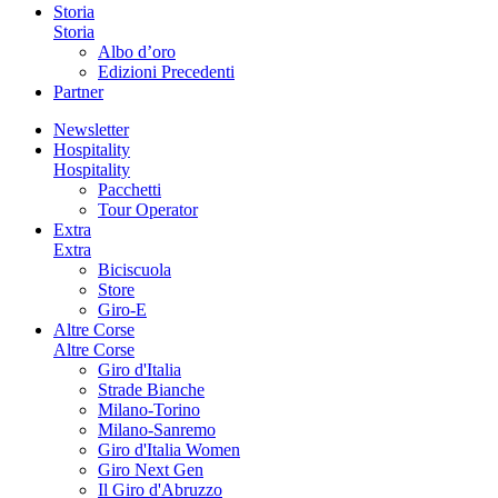
Storia
Storia
Albo d’oro
Edizioni Precedenti
Partner
Newsletter
Hospitality
Hospitality
Pacchetti
Tour Operator
Extra
Extra
Biciscuola
Store
Giro-E
Altre Corse
Altre Corse
Giro d'Italia
Strade Bianche
Milano-Torino
Milano-Sanremo
Giro d'Italia Women
Giro Next Gen
Il Giro d'Abruzzo