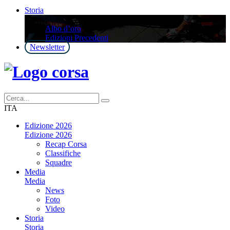
Storia
Storia
Albo d’oro
Edizioni Precedenti
Newsletter
ITA
Edizione 2026
Edizione 2026
Recap Corsa
Classifiche
Squadre
Media
Media
News
Foto
Video
Storia
Storia