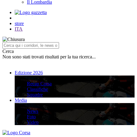
Il Lombardia
store
ITA
Cerca
Non sono stati trovati risultati per la tua ricerca...
Edizione 2026
Edizione 2026
Recap Corsa
Classifiche
Squadre
Media
Media
News
Foto
Video