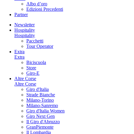
Albo d’oro
Edizioni Precedenti
Partner
Newsletter
Hospitality
Hospitality
Pacchetti
Tour Operator
Extra
Extra
Biciscuola
Store
Giro-E
Altre Corse
Altre Corse
Giro d'Italia
Strade Bianche
Milano-Torino
Milano-Sanremo
Giro d'Italia Women
Giro Next Gen
Il Giro d'Abruzzo
GranPiemonte
Il Lombardia