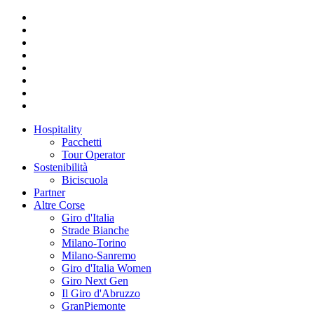
Hospitality
Pacchetti
Tour Operator
Sostenibilità
Biciscuola
Partner
Altre Corse
Giro d'Italia
Strade Bianche
Milano-Torino
Milano-Sanremo
Giro d'Italia Women
Giro Next Gen
Il Giro d'Abruzzo
GranPiemonte