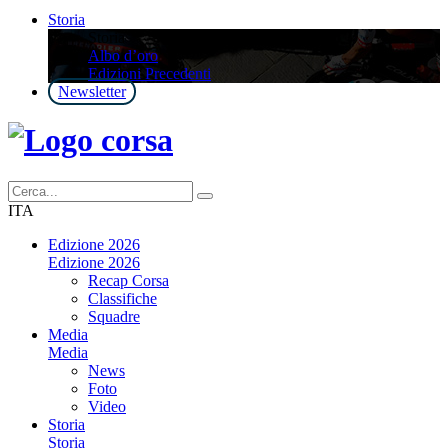
Storia
Storia
Albo d’oro
Edizioni Precedenti
Newsletter
ITA
Edizione 2026
Edizione 2026
Recap Corsa
Classifiche
Squadre
Media
Media
News
Foto
Video
Storia
Storia