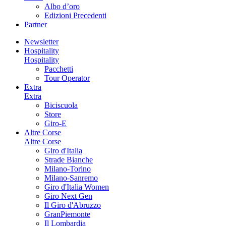
Albo d’oro
Edizioni Precedenti
Partner
Newsletter
Hospitality
Hospitality
Pacchetti
Tour Operator
Extra
Extra
Biciscuola
Store
Giro-E
Altre Corse
Altre Corse
Giro d'Italia
Strade Bianche
Milano-Torino
Milano-Sanremo
Giro d'Italia Women
Giro Next Gen
Il Giro d'Abruzzo
GranPiemonte
Il Lombardia