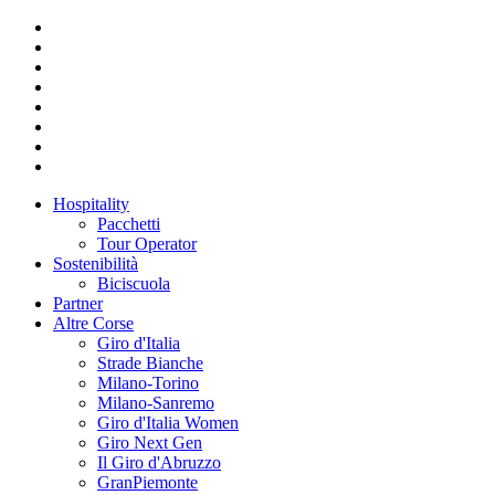
Hospitality
Pacchetti
Tour Operator
Sostenibilità
Biciscuola
Partner
Altre Corse
Giro d'Italia
Strade Bianche
Milano-Torino
Milano-Sanremo
Giro d'Italia Women
Giro Next Gen
Il Giro d'Abruzzo
GranPiemonte