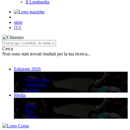
Il Lombardia
store
ITA
Cerca
Non sono stati trovati risultati per la tua ricerca...
Edizione 2026
Edizione 2026
Recap Corsa
Classifiche
Squadre
Media
Media
News
Foto
Video