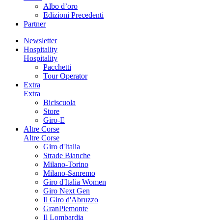
Albo d’oro
Edizioni Precedenti
Partner
Newsletter
Hospitality
Hospitality
Pacchetti
Tour Operator
Extra
Extra
Biciscuola
Store
Giro-E
Altre Corse
Altre Corse
Giro d'Italia
Strade Bianche
Milano-Torino
Milano-Sanremo
Giro d'Italia Women
Giro Next Gen
Il Giro d'Abruzzo
GranPiemonte
Il Lombardia