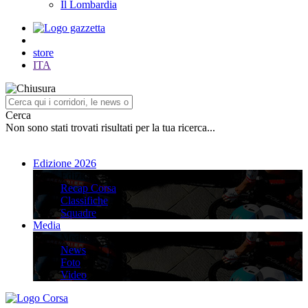
Il Lombardia
store
ITA
Cerca
Non sono stati trovati risultati per la tua ricerca...
Edizione 2026
Edizione 2026
Recap Corsa
Classifiche
Squadre
Media
Media
News
Foto
Video