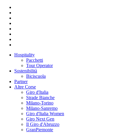
Hospitality
Pacchetti
Tour Operator
Sostenibilità
Biciscuola
Partner
Altre Corse
Giro d'Italia
Strade Bianche
Milano-Torino
Milano-Sanremo
Giro d'Italia Women
Giro Next Gen
Il Giro d'Abruzzo
GranPiemonte