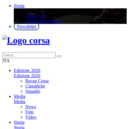
Storia
Storia
Albo d’oro
Edizioni Precedenti
Newsletter
ITA
Edizione 2026
Edizione 2026
Recap Corsa
Classifiche
Squadre
Media
Media
News
Foto
Video
Storia
Storia