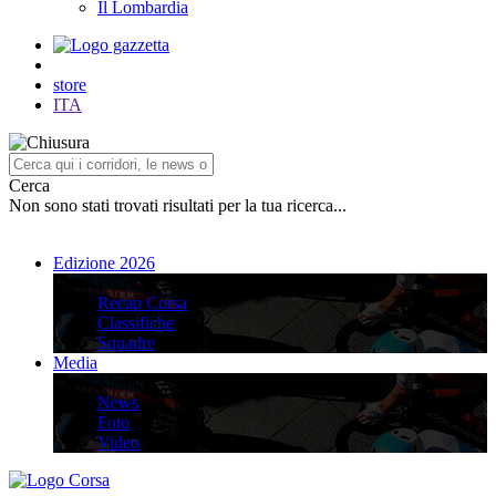
Il Lombardia
store
ITA
Cerca
Non sono stati trovati risultati per la tua ricerca...
Edizione 2026
Edizione 2026
Recap Corsa
Classifiche
Squadre
Media
Media
News
Foto
Video