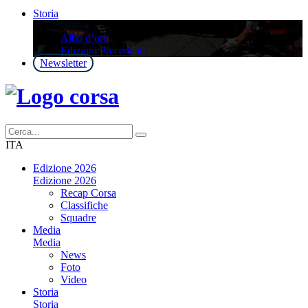
Storia
Storia
Albo d’oro
Edizioni Precedenti
Newsletter
ITA
Edizione 2026
Edizione 2026
Recap Corsa
Classifiche
Squadre
Media
Media
News
Foto
Video
Storia
Storia