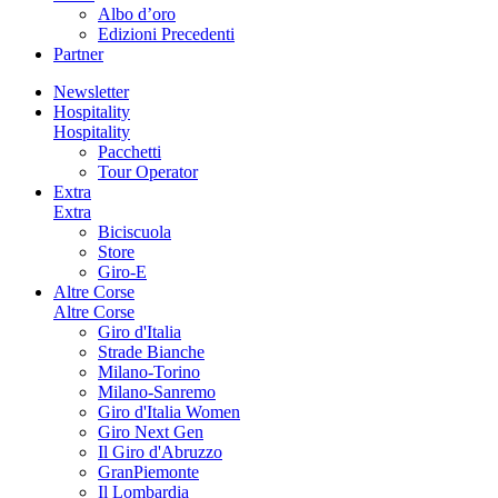
Albo d’oro
Edizioni Precedenti
Partner
Newsletter
Hospitality
Hospitality
Pacchetti
Tour Operator
Extra
Extra
Biciscuola
Store
Giro-E
Altre Corse
Altre Corse
Giro d'Italia
Strade Bianche
Milano-Torino
Milano-Sanremo
Giro d'Italia Women
Giro Next Gen
Il Giro d'Abruzzo
GranPiemonte
Il Lombardia