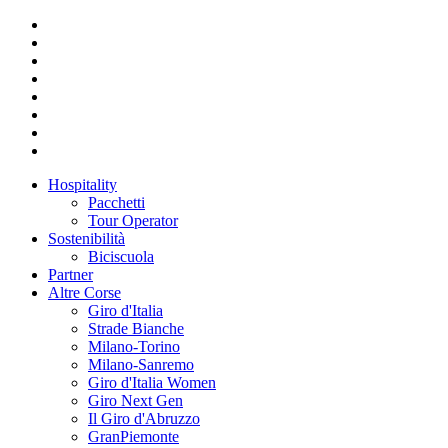
Hospitality
Pacchetti
Tour Operator
Sostenibilità
Biciscuola
Partner
Altre Corse
Giro d'Italia
Strade Bianche
Milano-Torino
Milano-Sanremo
Giro d'Italia Women
Giro Next Gen
Il Giro d'Abruzzo
GranPiemonte