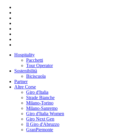
Hospitality
Pacchetti
Tour Operator
Sostenibilità
Biciscuola
Partner
Altre Corse
Giro d'Italia
Strade Bianche
Milano-Torino
Milano-Sanremo
Giro d'Italia Women
Giro Next Gen
Il Giro d'Abruzzo
GranPiemonte