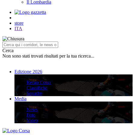
Il Lombardia
store
ITA
Cerca
Non sono stati trovati risultati per la tua ricerca...
Edizione 2026
Edizione 2026
Recap Corsa
Classifiche
Squadre
Media
Media
News
Foto
Video