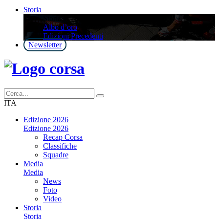
Storia
Storia
Albo d’oro
Edizioni Precedenti
Newsletter
ITA
Edizione 2026
Edizione 2026
Recap Corsa
Classifiche
Squadre
Media
Media
News
Foto
Video
Storia
Storia