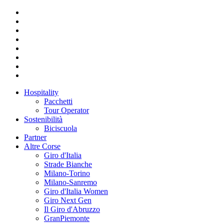
Hospitality
Pacchetti
Tour Operator
Sostenibilità
Biciscuola
Partner
Altre Corse
Giro d'Italia
Strade Bianche
Milano-Torino
Milano-Sanremo
Giro d'Italia Women
Giro Next Gen
Il Giro d'Abruzzo
GranPiemonte