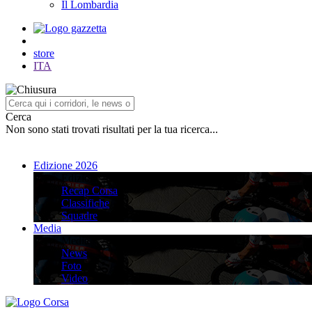
Il Lombardia
store
ITA
Cerca
Non sono stati trovati risultati per la tua ricerca...
Edizione 2026
Edizione 2026
Recap Corsa
Classifiche
Squadre
Media
Media
News
Foto
Video