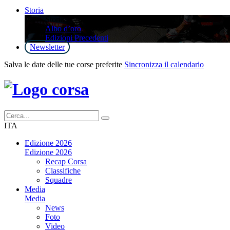
Storia
Storia
Albo d’oro
Edizioni Precedenti
Newsletter
Salva le date delle tue corse preferite
Sincronizza il calendario
ITA
Edizione 2026
Edizione 2026
Recap Corsa
Classifiche
Squadre
Media
Media
News
Foto
Video