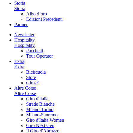
Storia
Storia
Albo d’oro
Edizioni Precedenti
Partner
Newsletter
Hospitality
Hospitality
Pacchetti
Tour Operator
Extra
Extra
Biciscuola
Store
Giro-E
Altre Corse
Altre Corse
Giro d'Italia
Strade Bianche
Milano-Torino
Milano-Sanremo
Giro d'Italia Women
Giro Next Gen
Il Giro d'Abruzzo