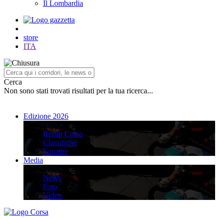
Il Lombardia
store
ITA
Cerca
Non sono stati trovati risultati per la tua ricerca...
Edizione 2026
Edizione 2026
Recap Corsa
Classifiche
Squadre
Media
Media
News
Foto
Video