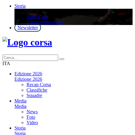
Storia
Storia
Albo d’oro
Edizioni Precedenti
Newsletter
ITA
Edizione 2026
Edizione 2026
Recap Corsa
Classifiche
Squadre
Media
Media
News
Foto
Video
Storia
Storia