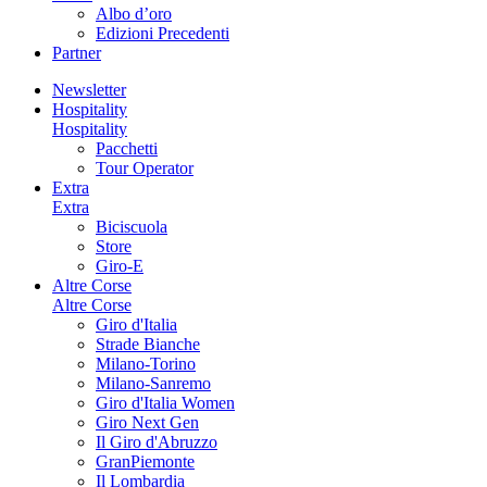
Albo d’oro
Edizioni Precedenti
Partner
Newsletter
Hospitality
Hospitality
Pacchetti
Tour Operator
Extra
Extra
Biciscuola
Store
Giro-E
Altre Corse
Altre Corse
Giro d'Italia
Strade Bianche
Milano-Torino
Milano-Sanremo
Giro d'Italia Women
Giro Next Gen
Il Giro d'Abruzzo
GranPiemonte
Il Lombardia