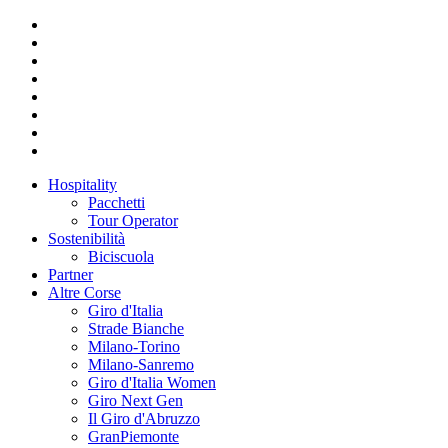
Hospitality
Pacchetti
Tour Operator
Sostenibilità
Biciscuola
Partner
Altre Corse
Giro d'Italia
Strade Bianche
Milano-Torino
Milano-Sanremo
Giro d'Italia Women
Giro Next Gen
Il Giro d'Abruzzo
GranPiemonte