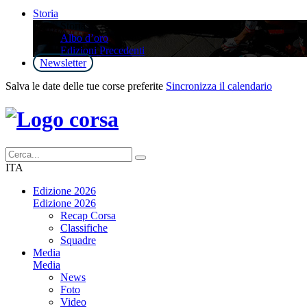
Storia
Storia
Albo d’oro
Edizioni Precedenti
Newsletter
Salva le date delle tue corse preferite
Sincronizza il calendario
ITA
Edizione 2026
Edizione 2026
Recap Corsa
Classifiche
Squadre
Media
Media
News
Foto
Video