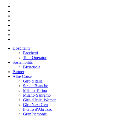
Hospitality
Pacchetti
Tour Operator
Sostenibilità
Biciscuola
Partner
Altre Corse
Giro d'Italia
Strade Bianche
Milano-Torino
Milano-Sanremo
Giro d'Italia Women
Giro Next Gen
Il Giro d'Abruzzo
GranPiemonte