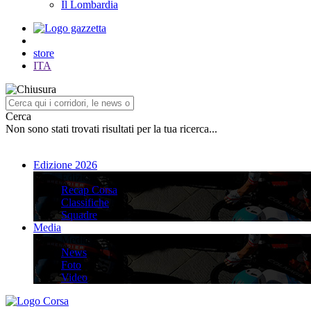
Il Lombardia
store
ITA
Cerca
Non sono stati trovati risultati per la tua ricerca...
Edizione 2026
Edizione 2026
Recap Corsa
Classifiche
Squadre
Media
Media
News
Foto
Video