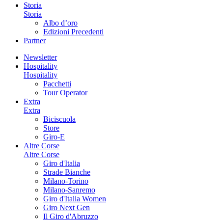
Storia
Storia
Albo d’oro
Edizioni Precedenti
Partner
Newsletter
Hospitality
Hospitality
Pacchetti
Tour Operator
Extra
Extra
Biciscuola
Store
Giro-E
Altre Corse
Altre Corse
Giro d'Italia
Strade Bianche
Milano-Torino
Milano-Sanremo
Giro d'Italia Women
Giro Next Gen
Il Giro d'Abruzzo