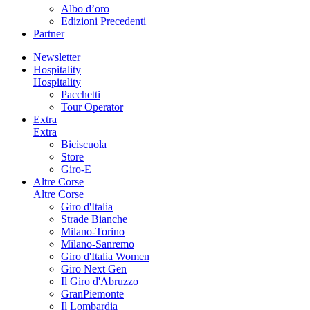
Albo d’oro
Edizioni Precedenti
Partner
Newsletter
Hospitality
Hospitality
Pacchetti
Tour Operator
Extra
Extra
Biciscuola
Store
Giro-E
Altre Corse
Altre Corse
Giro d'Italia
Strade Bianche
Milano-Torino
Milano-Sanremo
Giro d'Italia Women
Giro Next Gen
Il Giro d'Abruzzo
GranPiemonte
Il Lombardia