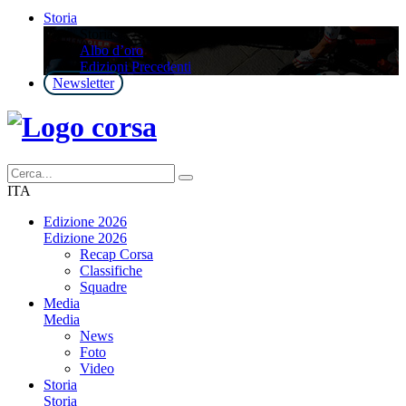
Storia
Storia
Albo d’oro
Edizioni Precedenti
Newsletter
ITA
Edizione 2026
Edizione 2026
Recap Corsa
Classifiche
Squadre
Media
Media
News
Foto
Video
Storia
Storia