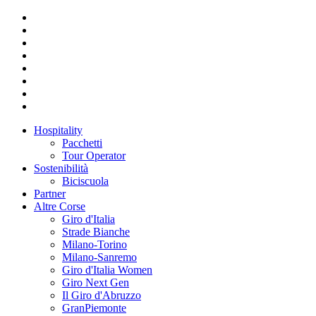
Hospitality
Pacchetti
Tour Operator
Sostenibilità
Biciscuola
Partner
Altre Corse
Giro d'Italia
Strade Bianche
Milano-Torino
Milano-Sanremo
Giro d'Italia Women
Giro Next Gen
Il Giro d'Abruzzo
GranPiemonte