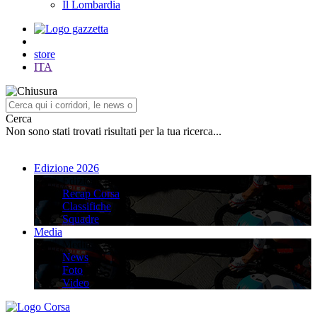
Il Lombardia
store
ITA
Cerca
Non sono stati trovati risultati per la tua ricerca...
Edizione 2026
Edizione 2026
Recap Corsa
Classifiche
Squadre
Media
Media
News
Foto
Video