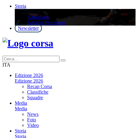
Storia
Storia
Albo d’oro
Edizioni Precedenti
Newsletter
ITA
Edizione 2026
Edizione 2026
Recap Corsa
Classifiche
Squadre
Media
Media
News
Foto
Video
Storia
Storia