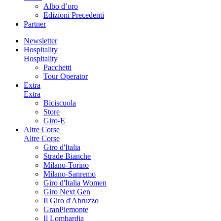
Albo d’oro
Edizioni Precedenti
Partner
Newsletter
Hospitality
Hospitality
Pacchetti
Tour Operator
Extra
Extra
Biciscuola
Store
Giro-E
Altre Corse
Altre Corse
Giro d'Italia
Strade Bianche
Milano-Torino
Milano-Sanremo
Giro d'Italia Women
Giro Next Gen
Il Giro d'Abruzzo
GranPiemonte
Il Lombardia