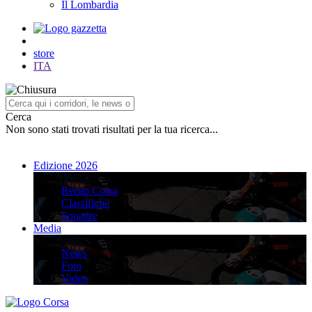
Il Lombardia
store
ITA
Cerca
Non sono stati trovati risultati per la tua ricerca...
Edizione 2026
Edizione 2026
Recap Corsa
Classifiche
Squadre
Media
Media
News
Foto
Video