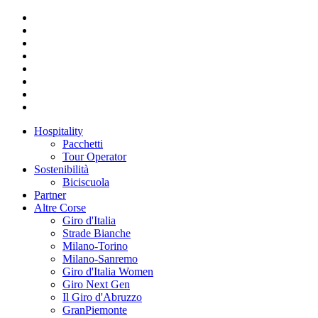
Hospitality
Pacchetti
Tour Operator
Sostenibilità
Biciscuola
Partner
Altre Corse
Giro d'Italia
Strade Bianche
Milano-Torino
Milano-Sanremo
Giro d'Italia Women
Giro Next Gen
Il Giro d'Abruzzo
GranPiemonte