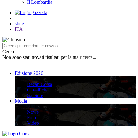
Il Lombardia
store
ITA
Cerca
Non sono stati trovati risultati per la tua ricerca...
Edizione 2026
Edizione 2026
Recap Corsa
Classifiche
Squadre
Media
Media
News
Foto
Video