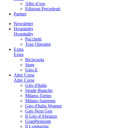
Albo d’oro
Edizioni Precedenti
Partner
Newsletter
Hospitality
Hospitality
Pacchetti
Tour Operator
Extra
Extra
Biciscuola
Store
Giro-E
Altre Corse
Altre Corse
Giro d'Italia
Strade Bianche
Milano-Torino
Milano-Sanremo
Giro d'Italia Women
Giro Next Gen
Il Giro d'Abruzzo
GranPiemonte
Il Lombardia