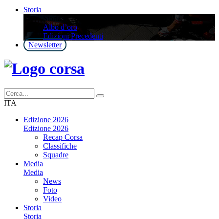
Storia
Storia
Albo d’oro
Edizioni Precedenti
Newsletter
ITA
Edizione 2026
Edizione 2026
Recap Corsa
Classifiche
Squadre
Media
Media
News
Foto
Video
Storia
Storia