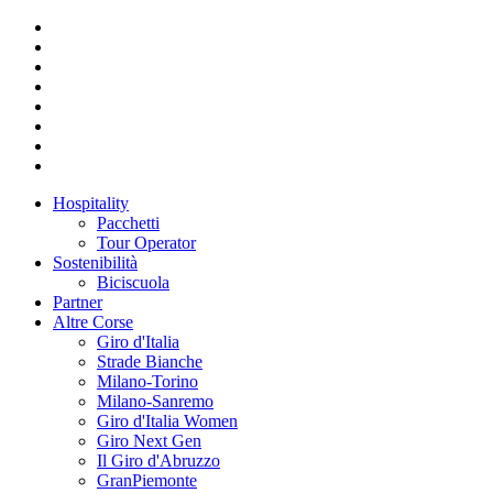
Hospitality
Pacchetti
Tour Operator
Sostenibilità
Biciscuola
Partner
Altre Corse
Giro d'Italia
Strade Bianche
Milano-Torino
Milano-Sanremo
Giro d'Italia Women
Giro Next Gen
Il Giro d'Abruzzo
GranPiemonte