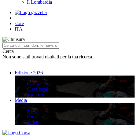
Il Lombardia
store
ITA
Cerca
Non sono stati trovati risultati per la tua ricerca...
Edizione 2026
Edizione 2026
Recap Corsa
Classifiche
Squadre
Media
Media
News
Foto
Video