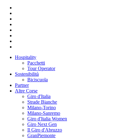
Hospitality
Pacchetti
Tour Operator
Sostenibilità
Biciscuola
Partner
Altre Corse
Giro d'Italia
Strade Bianche
Milano-Torino
Milano-Sanremo
Giro d'Italia Women
Giro Next Gen
Il Giro d'Abruzzo
GranPiemonte