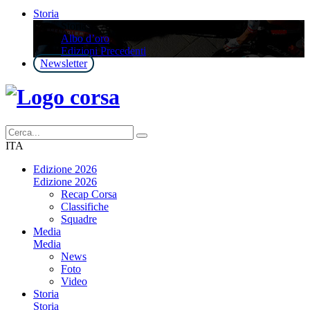
Storia
Storia
Albo d’oro
Edizioni Precedenti
Newsletter
ITA
Edizione 2026
Edizione 2026
Recap Corsa
Classifiche
Squadre
Media
Media
News
Foto
Video
Storia
Storia