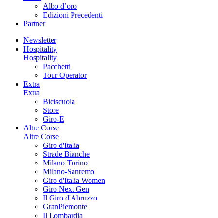
Albo d’oro
Edizioni Precedenti
Partner
Newsletter
Hospitality
Hospitality
Pacchetti
Tour Operator
Extra
Extra
Biciscuola
Store
Giro-E
Altre Corse
Altre Corse
Giro d'Italia
Strade Bianche
Milano-Torino
Milano-Sanremo
Giro d'Italia Women
Giro Next Gen
Il Giro d'Abruzzo
GranPiemonte
Il Lombardia