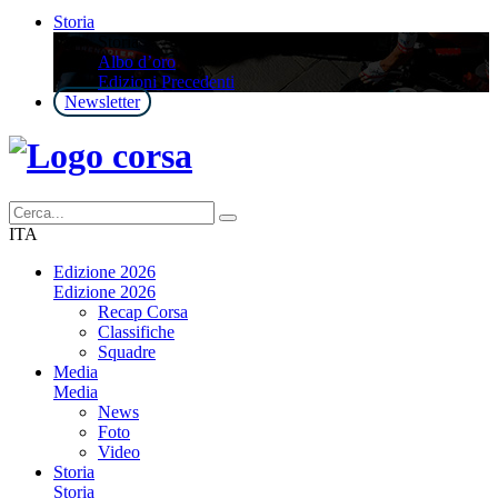
Storia
Storia
Albo d’oro
Edizioni Precedenti
Newsletter
ITA
Edizione 2026
Edizione 2026
Recap Corsa
Classifiche
Squadre
Media
Media
News
Foto
Video
Storia
Storia