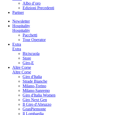
Albo d’oro
Edizioni Precedenti
Partner
Newsletter
Hospitality
Hospitality
Pacchetti
Tour Operator
Extra
Extra
Biciscuola
Store
Giro-E
Altre Corse
Altre Corse
Giro d'Italia
Strade Bianche
Milano-Torino
Milano-Sanremo
Giro d'Italia Women
Giro Next Gen
Il Giro d'Abruzzo
GranPiemonte
Il Lombardia