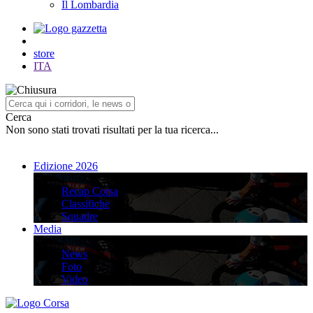
Il Lombardia
store
ITA
Cerca
Non sono stati trovati risultati per la tua ricerca...
Edizione 2026
Edizione 2026
Recap Corsa
Classifiche
Squadre
Media
Media
News
Foto
Video