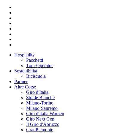
Hospitality
Pacchetti
Tour Operator
Sostenibilità
Biciscuola
Partner
Altre Corse
Giro d'Italia
Strade Bianche
Milano-Torino
Milano-Sanremo
Giro d'Italia Women
Giro Next Gen
Il Giro d'Abruzzo
GranPiemonte