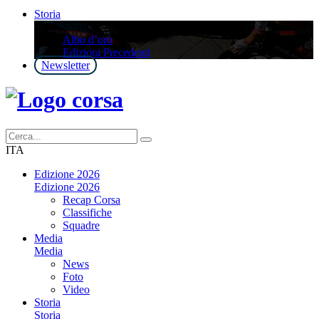
Storia
Storia
Albo d’oro
Edizioni Precedenti
Newsletter
ITA
Edizione 2026
Edizione 2026
Recap Corsa
Classifiche
Squadre
Media
Media
News
Foto
Video
Storia
Storia