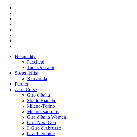
Hospitality
Pacchetti
Tour Operator
Sostenibilità
Biciscuola
Partner
Altre Corse
Giro d'Italia
Strade Bianche
Milano-Torino
Milano-Sanremo
Giro d'Italia Women
Giro Next Gen
Il Giro d'Abruzzo
GranPiemonte