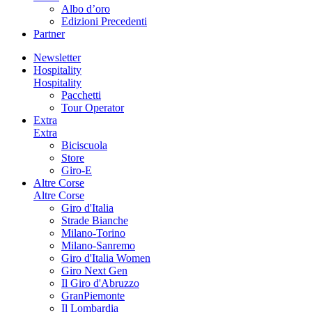
Albo d’oro
Edizioni Precedenti
Partner
Newsletter
Hospitality
Hospitality
Pacchetti
Tour Operator
Extra
Extra
Biciscuola
Store
Giro-E
Altre Corse
Altre Corse
Giro d'Italia
Strade Bianche
Milano-Torino
Milano-Sanremo
Giro d'Italia Women
Giro Next Gen
Il Giro d'Abruzzo
GranPiemonte
Il Lombardia