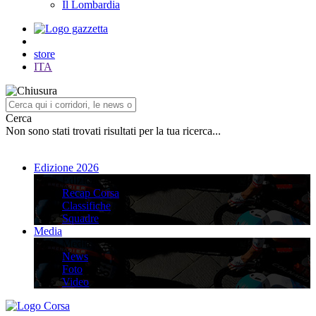
Il Lombardia
store
ITA
Cerca
Non sono stati trovati risultati per la tua ricerca...
Edizione 2026
Edizione 2026
Recap Corsa
Classifiche
Squadre
Media
Media
News
Foto
Video