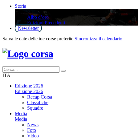
Storia
Storia
Albo d’oro
Edizioni Precedenti
Newsletter
Salva le date delle tue corse preferite
Sincronizza il calendario
ITA
Edizione 2026
Edizione 2026
Recap Corsa
Classifiche
Squadre
Media
Media
News
Foto
Video