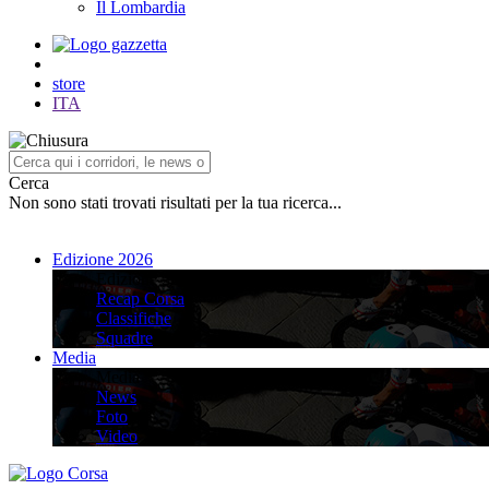
Il Lombardia
store
ITA
Cerca
Non sono stati trovati risultati per la tua ricerca...
Edizione 2026
Edizione 2026
Recap Corsa
Classifiche
Squadre
Media
Media
News
Foto
Video