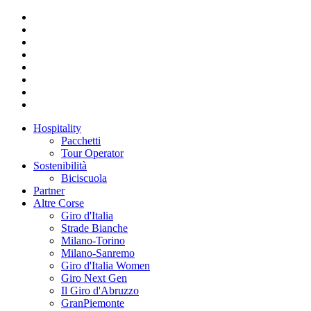
Hospitality
Pacchetti
Tour Operator
Sostenibilità
Biciscuola
Partner
Altre Corse
Giro d'Italia
Strade Bianche
Milano-Torino
Milano-Sanremo
Giro d'Italia Women
Giro Next Gen
Il Giro d'Abruzzo
GranPiemonte