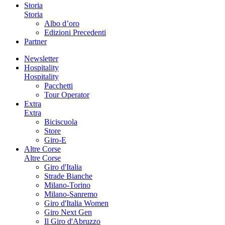
Storia
Storia
Albo d’oro
Edizioni Precedenti
Partner
Newsletter
Hospitality
Hospitality
Pacchetti
Tour Operator
Extra
Extra
Biciscuola
Store
Giro-E
Altre Corse
Altre Corse
Giro d'Italia
Strade Bianche
Milano-Torino
Milano-Sanremo
Giro d'Italia Women
Giro Next Gen
Il Giro d'Abruzzo