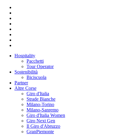
Hospitality
Pacchetti
Tour Operator
Sostenibilità
Biciscuola
Partner
Altre Corse
Giro d'Italia
Strade Bianche
Milano-Torino
Milano-Sanremo
Giro d'Italia Women
Giro Next Gen
Il Giro d'Abruzzo
GranPiemonte