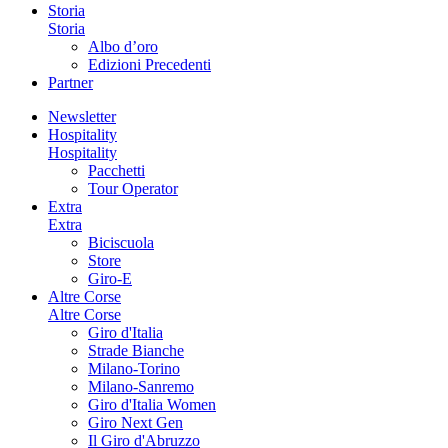
Storia
Storia
Albo d’oro
Edizioni Precedenti
Partner
Newsletter
Hospitality
Hospitality
Pacchetti
Tour Operator
Extra
Extra
Biciscuola
Store
Giro-E
Altre Corse
Altre Corse
Giro d'Italia
Strade Bianche
Milano-Torino
Milano-Sanremo
Giro d'Italia Women
Giro Next Gen
Il Giro d'Abruzzo