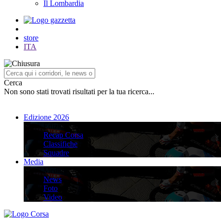
Il Lombardia
store
ITA
Cerca
Non sono stati trovati risultati per la tua ricerca...
Edizione 2026
Edizione 2026
Recap Corsa
Classifiche
Squadre
Media
Media
News
Foto
Video