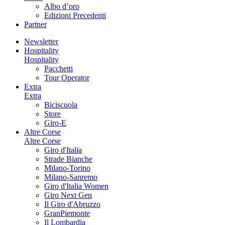
Albo d’oro
Edizioni Precedenti
Partner
Newsletter
Hospitality
Hospitality
Pacchetti
Tour Operator
Extra
Extra
Biciscuola
Store
Giro-E
Altre Corse
Altre Corse
Giro d'Italia
Strade Bianche
Milano-Torino
Milano-Sanremo
Giro d'Italia Women
Giro Next Gen
Il Giro d'Abruzzo
GranPiemonte
Il Lombardia