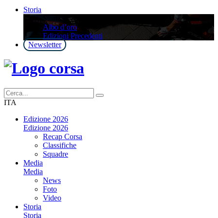
Storia
Storia
Albo d’oro
Edizioni Precedenti
Newsletter
ITA
Edizione 2026
Edizione 2026
Recap Corsa
Classifiche
Squadre
Media
Media
News
Foto
Video
Storia
Storia