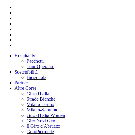
Hospitality
Pacchetti
Tour Operator
Sostenibilità
Biciscuola
Partner
Altre Corse
Giro d'Italia
Strade Bianche
Milano-Torino
Milano-Sanremo
Giro d'Italia Women
Giro Next Gen
Il Giro d'Abruzzo
GranPiemonte