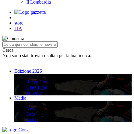
Il Lombardia
store
ITA
Cerca
Non sono stati trovati risultati per la tua ricerca...
Edizione 2026
Edizione 2026
Recap Corsa
Classifiche
Squadre
Media
Media
News
Foto
Video