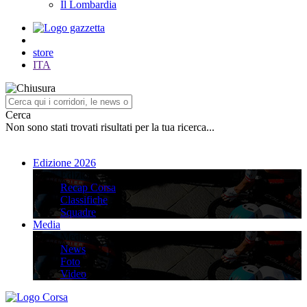
Il Lombardia
store
ITA
Cerca
Non sono stati trovati risultati per la tua ricerca...
Edizione 2026
Edizione 2026
Recap Corsa
Classifiche
Squadre
Media
Media
News
Foto
Video