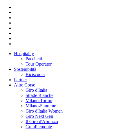
Hospitality
Pacchetti
Tour Operator
Sostenibilità
Biciscuola
Partner
Altre Corse
Giro d'Italia
Strade Bianche
Milano-Torino
Milano-Sanremo
Giro d'Italia Women
Giro Next Gen
Il Giro d'Abruzzo
GranPiemonte