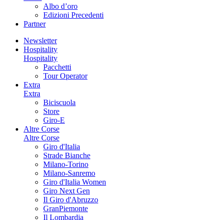
Albo d’oro
Edizioni Precedenti
Partner
Newsletter
Hospitality
Hospitality
Pacchetti
Tour Operator
Extra
Extra
Biciscuola
Store
Giro-E
Altre Corse
Altre Corse
Giro d'Italia
Strade Bianche
Milano-Torino
Milano-Sanremo
Giro d'Italia Women
Giro Next Gen
Il Giro d'Abruzzo
GranPiemonte
Il Lombardia