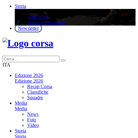
Storia
Storia
Albo d’oro
Edizioni Precedenti
Newsletter
ITA
Edizione 2026
Edizione 2026
Recap Corsa
Classifiche
Squadre
Media
Media
News
Foto
Video
Storia
Storia