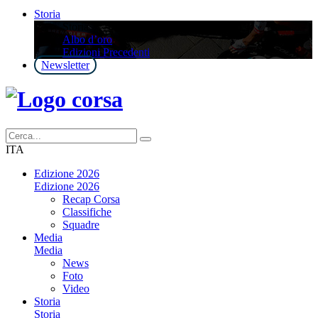
Storia
Storia
Albo d’oro
Edizioni Precedenti
Newsletter
ITA
Edizione 2026
Edizione 2026
Recap Corsa
Classifiche
Squadre
Media
Media
News
Foto
Video
Storia
Storia