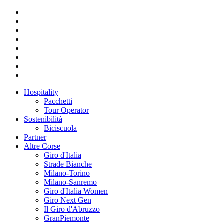
Hospitality
Pacchetti
Tour Operator
Sostenibilità
Biciscuola
Partner
Altre Corse
Giro d'Italia
Strade Bianche
Milano-Torino
Milano-Sanremo
Giro d'Italia Women
Giro Next Gen
Il Giro d'Abruzzo
GranPiemonte