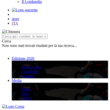
Il Lombardia
store
ITA
Cerca
Non sono stati trovati risultati per la tua ricerca...
Edizione 2026
Edizione 2026
Recap Corsa
Classifiche
Squadre
Media
Media
News
Foto
Video