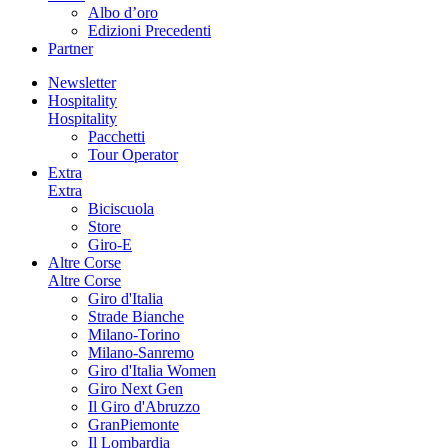
Albo d’oro
Edizioni Precedenti
Partner
Newsletter
Hospitality
Hospitality
Pacchetti
Tour Operator
Extra
Extra
Biciscuola
Store
Giro-E
Altre Corse
Altre Corse
Giro d'Italia
Strade Bianche
Milano-Torino
Milano-Sanremo
Giro d'Italia Women
Giro Next Gen
Il Giro d'Abruzzo
GranPiemonte
Il Lombardia