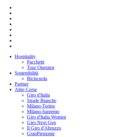
Hospitality
Pacchetti
Tour Operator
Sostenibilità
Biciscuola
Partner
Altre Corse
Giro d'Italia
Strade Bianche
Milano-Torino
Milano-Sanremo
Giro d'Italia Women
Giro Next Gen
Il Giro d'Abruzzo
GranPiemonte