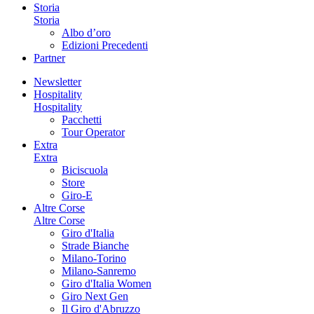
Storia
Storia
Albo d’oro
Edizioni Precedenti
Partner
Newsletter
Hospitality
Hospitality
Pacchetti
Tour Operator
Extra
Extra
Biciscuola
Store
Giro-E
Altre Corse
Altre Corse
Giro d'Italia
Strade Bianche
Milano-Torino
Milano-Sanremo
Giro d'Italia Women
Giro Next Gen
Il Giro d'Abruzzo