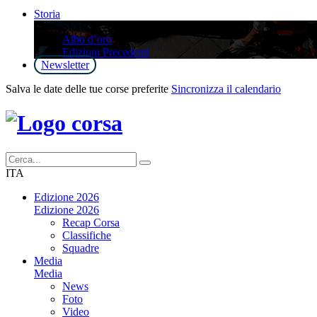
Storia
Storia
Albo d’oro
Edizioni Precedenti
Newsletter
Salva le date delle tue corse preferite
Sincronizza il calendario
ITA
Edizione 2026
Edizione 2026
Recap Corsa
Classifiche
Squadre
Media
Media
News
Foto
Video