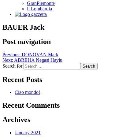
GranPiemonte
Il Lombardia
BAUER Jack
Post navigation
Previous:
DONOVAN Mark
Next:
ABREHA Negasi Haylu
Search for:
Recent Posts
Ciao mondo!
Recent Comments
Archives
January 2021