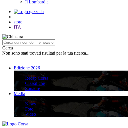
Il Lombardia
store
ITA
Cerca
Non sono stati trovati risultati per la tua ricerca...
Edizione 2026
Edizione 2026
Recap Corsa
Classifiche
Squadre
Media
Media
News
Foto
Video