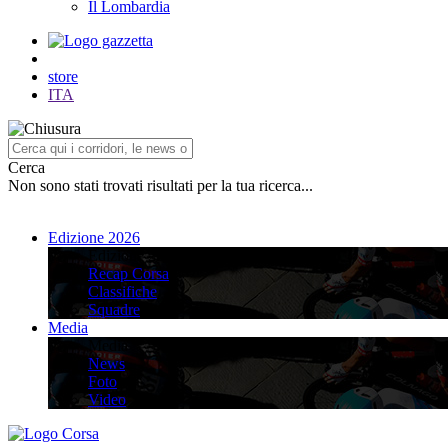
Il Lombardia
store
ITA
Cerca
Non sono stati trovati risultati per la tua ricerca...
Edizione 2026
Edizione 2026
Recap Corsa
Classifiche
Squadre
Media
Media
News
Foto
Video