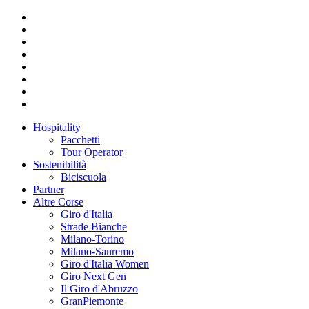
Hospitality
Pacchetti
Tour Operator
Sostenibilità
Biciscuola
Partner
Altre Corse
Giro d'Italia
Strade Bianche
Milano-Torino
Milano-Sanremo
Giro d'Italia Women
Giro Next Gen
Il Giro d'Abruzzo
GranPiemonte