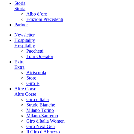
Storia
Storia
Albo d’oro
Edizioni Precedenti
Partner
Newsletter
Hospitality
Hospitality
Pacchetti
Tour Operator
Extra
Extra
Biciscuola
Store
Giro-E
Altre Corse
Altre Corse
Giro d'Italia
Strade Bianche
Milano-Torino
Milano-Sanremo
Giro d'Italia Women
Giro Next Gen
Il Giro d'Abruzzo