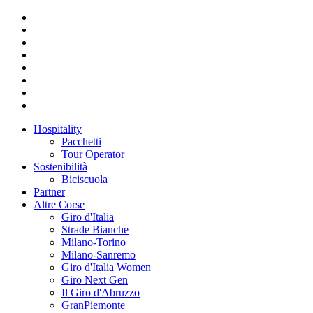
Hospitality
Pacchetti
Tour Operator
Sostenibilità
Biciscuola
Partner
Altre Corse
Giro d'Italia
Strade Bianche
Milano-Torino
Milano-Sanremo
Giro d'Italia Women
Giro Next Gen
Il Giro d'Abruzzo
GranPiemonte