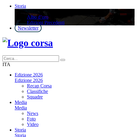
Storia
Storia
Albo d’oro
Edizioni Precedenti
Newsletter
ITA
Edizione 2026
Edizione 2026
Recap Corsa
Classifiche
Squadre
Media
Media
News
Foto
Video
Storia
Storia