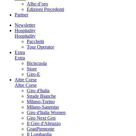
Albo d’oro
Edizioni Precedenti
Partner
Newsletter
Hospitality
Hospitality
Pacchetti
Tour Operator
Extra
Extra
Biciscuola
Store
Giro-E
Altre Corse
Altre Corse
Giro d'Italia
Strade Bianche
Milano-Torino
Milano-Sanremo
Giro d'Italia Women
Giro Next Gen
Il Giro d'Abruzzo
GranPiemonte
Il Lombardia