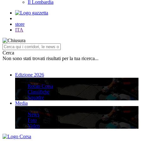
Il Lombardia
store
ITA
Cerca
Non sono stati trovati risultati per la tua ricerca...
Edizione 2026
Edizione 2026
Recap Corsa
Classifiche
Squadre
Media
Media
News
Foto
Video