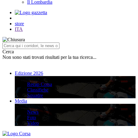
Il Lombardia
store
ITA
Cerca
Non sono stati trovati risultati per la tua ricerca...
Edizione 2026
Edizione 2026
Recap Corsa
Classifiche
Squadre
Media
Media
News
Foto
Video