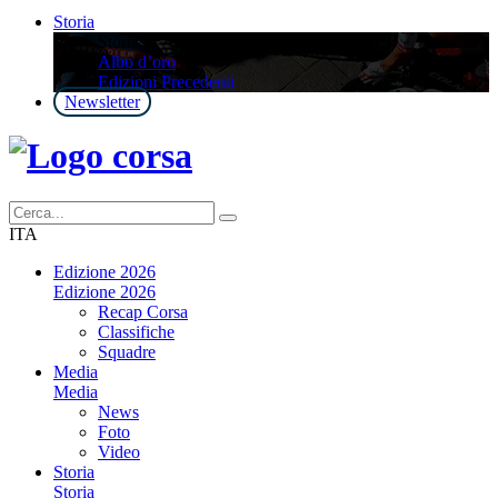
Storia
Storia
Albo d’oro
Edizioni Precedenti
Newsletter
ITA
Edizione 2026
Edizione 2026
Recap Corsa
Classifiche
Squadre
Media
Media
News
Foto
Video
Storia
Storia