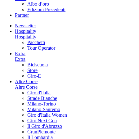
Albo d’oro
Edizioni Precedenti
Partner
Newsletter
Hospitality
Hospitality
Pacchetti
Tour Operator
Extra
Extra
Biciscuola
Store
Giro-E
Altre Corse
Altre Corse
Giro d'Italia
Strade Bianche
Milano-Torino
Milano-Sanremo
Giro d'Italia Women
Giro Next Gen
Il Giro d'Abruzzo
GranPiemonte
Il Lombardia