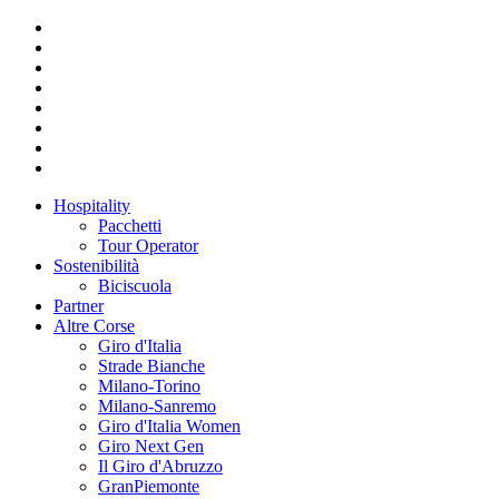
Hospitality
Pacchetti
Tour Operator
Sostenibilità
Biciscuola
Partner
Altre Corse
Giro d'Italia
Strade Bianche
Milano-Torino
Milano-Sanremo
Giro d'Italia Women
Giro Next Gen
Il Giro d'Abruzzo
GranPiemonte